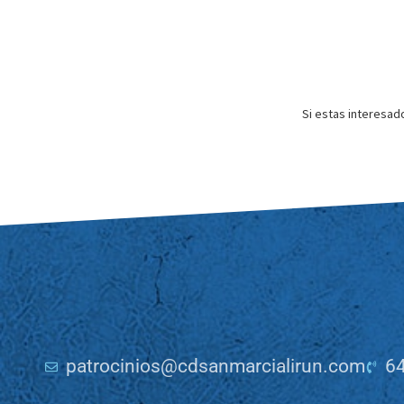
Si estas interesad
patrocinios@cdsanmarcialirun.com
64