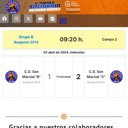
Grupo B
09:20 h.
Campo 2
Benjamín 2014
03 abril de 2024, miércoles
C.D. San
C.D. San
1
2
Marcial "B"
Marcial "C"
Finalizado
Benjamín 2014
Benjamín 2014
Gracias a nuestros colaboradores...