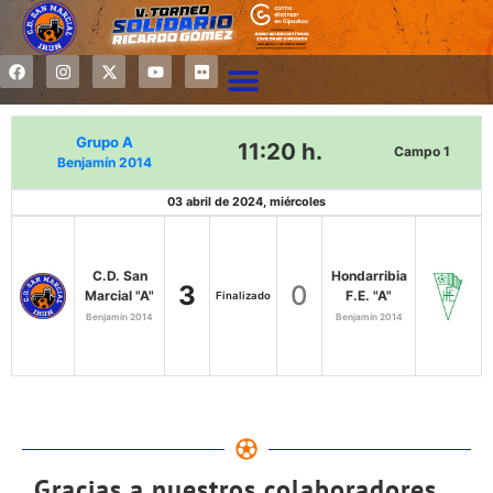
Grupo A
11:20 h.
Campo 1
Benjamín 2014
03 abril de 2024, miércoles
C.D. San
Hondarribia
3
0
Marcial "A"
F.E. "A"
Finalizado
Benjamín 2014
Benjamín 2014
Gracias a nuestros colaboradores...