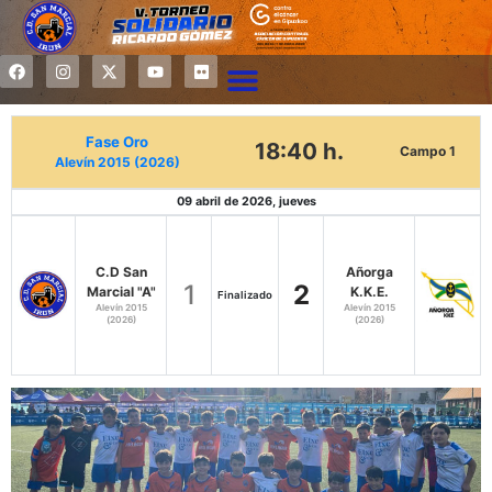
Fase Oro
18:40 h.
Campo 1
Alevín 2015 (2026)
09 abril de 2026, jueves
C.D San
Añorga
1
2
Marcial "A"
K.K.E.
Finalizado
Alevín 2015
Alevín 2015
(2026)
(2026)