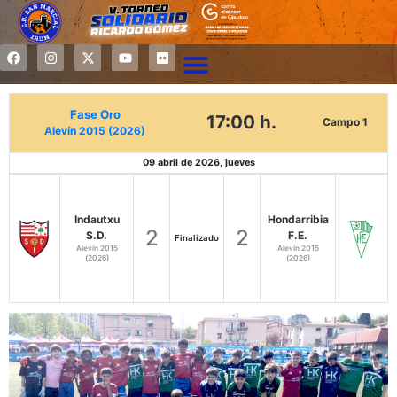
Fase Oro
17:00 h.
Campo 1
Alevín 2015 (2026)
09 abril de 2026, jueves
Indautxu
Hondarribia
2
2
S.D.
F.E.
Finalizado
Alevín 2015
Alevín 2015
(2026)
(2026)