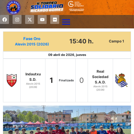
Fase Oro
15:40 h.
Campo 1
Alevín 2015 (2026)
09 abril de 2026, jueves
Real
Indautxu
Sociedad
1
0
S.D.
Finalizado
S.A.D.
Alevín 2015
Alevín 2015
(2026)
(2026)