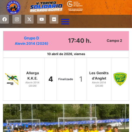
Grupo D
17:40 h.
Campo 2
Alevín 2014 (2026)
10 abril de 2026, viernes
Añorga
Les Genêts
4
1
K.K.E.
d'Anglet
Finalizado
Alevín 2014
Alevín 2014
(2026)
(2026)