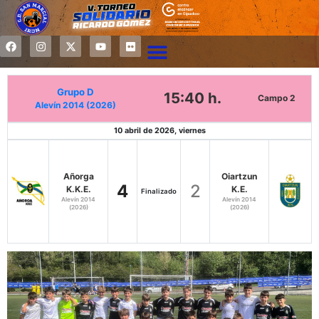
Grupo D
15:40 h.
Campo 2
Alevín 2014 (2026)
10 abril de 2026, viernes
Añorga
Oiartzun
4
2
K.K.E.
K.E.
Finalizado
Alevín 2014
Alevín 2014
(2026)
(2026)