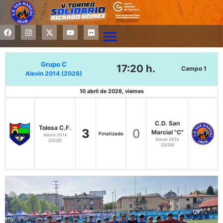
Grupo C
17:20 h.
Campo 1
Alevín 2014 (2026)
10 abril de 2026, viernes
C.D. San
Tolosa C.F.
3
0
Marcial "C"
Finalizado
Alevín 2014
Alevín 2014
(2026)
(2026)