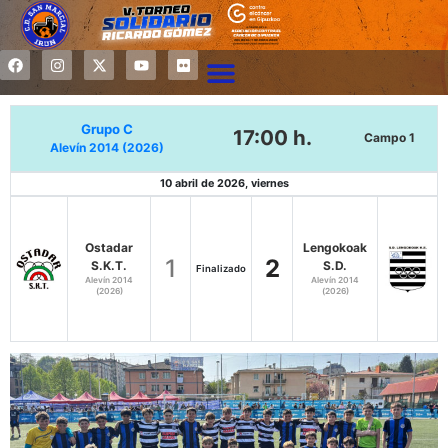
Grupo C
17:00 h.
Campo 1
Alevín 2014 (2026)
10 abril de 2026, viernes
Ostadar
Lengokoak
1
2
S.K.T.
S.D.
Finalizado
Alevín 2014
Alevín 2014
(2026)
(2026)