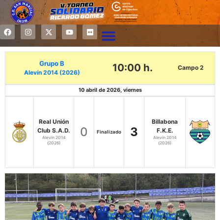
Grupo B
10:00 h.
Campo 2
Alevín 2014 (2026)
10 abril de 2026, viernes
Real Unión
Billabona
0
3
Club S.A.D.
F.K.E.
Finalizado
Alevín 2014
Alevín 2014
(2026)
(2026)