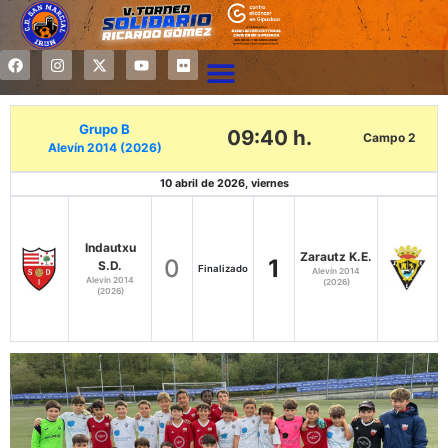
Grupo B
09:40 h.
Campo 2
Alevín 2014 (2026)
10 abril de 2026, viernes
Indautxu
Zarautz K.E.
0
1
S.D.
Finalizado
Alevín 2014
Alevín 2014
(2026)
(2026)