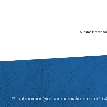
Si estas interesad
patrocinios@cdsanmarcialirun.com
64