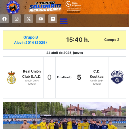
Grupo B
15:40 h.
Campo 2
Alevín 2014 (2025)
24 abril de 2025, jueves
Real Unión
C.D.
0
5
Club S.A.D.
Kostkas
Finalizado
Alevín 2014
Alevín 2014
(2025)
(2025)