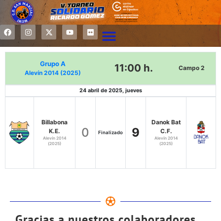
Grupo A
11:00 h.
Campo 2
Alevín 2014 (2025)
24 abril de 2025, jueves
Billabona
Danok Bat
0
9
K.E.
C.F.
Finalizado
Alevín 2014
Alevín 2014
(2025)
(2025)
Gracias a nuestros colaboradores...