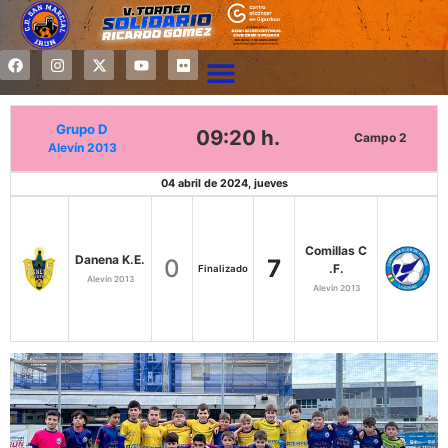
Grupo D
09:20 h.
Campo 2
Alevín 2013
04 abril de 2024, jueves
Comillas C
Danena K.E.
0
7
.F.
Finalizado
Alevín 2013
Alevín 2013