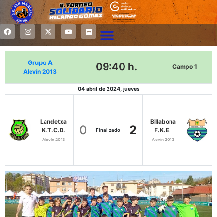
Grupo A
09:40 h.
Campo 1
Alevín 2013
04 abril de 2024, jueves
Landetxa
Billabona
0
2
K.T.C.D.
F.K.E.
Finalizado
Alevín 2013
Alevín 2013