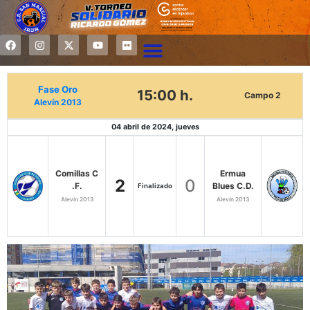
Fase Oro
15:00 h.
Campo 2
Alevín 2013
04 abril de 2024, jueves
Comillas C
Ermua
2
0
.F.
Blues C.D.
Finalizado
Alevín 2013
Alevín 2013