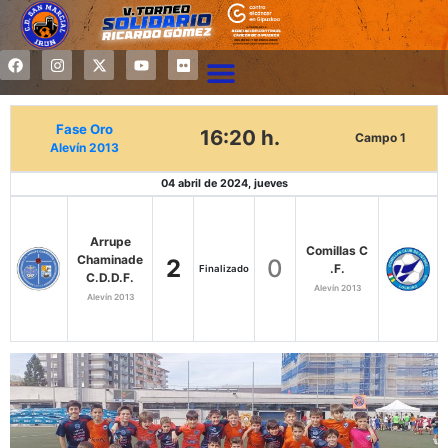
Fase Oro
16:20 h.
Campo 1
Alevín 2013
04 abril de 2024, jueves
Arrupe
Comillas C
Chaminade
2
0
.F.
Finalizado
C.D.D.F.
Alevín 2013
Alevín 2013