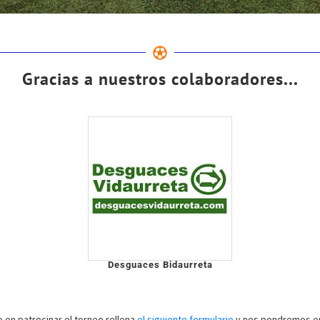
Gracias a nuestros colaboradores...
Desguaces Bidaurreta
o en patrocinar el torneo rellena
el siguiente formulario
y nos pondremos en