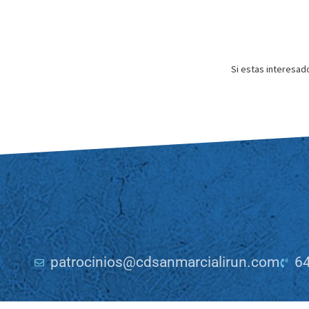
Si estas interesad
patrocinios@cdsanmarcialirun.com
64