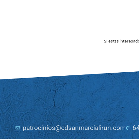
Si estas interesad
patrocinios@cdsanmarcialirun.com
64