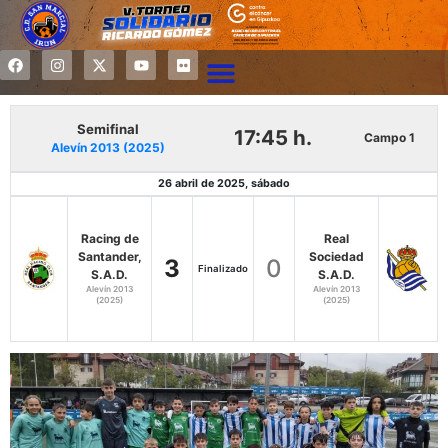
Semifinal
17:45 h.
Campo 1
Alevín 2013 (2025)
26 abril de 2025, sábado
Racing de
Real
Santander,
Sociedad
3
0
Finalizado
S.A.D.
S.A.D.
Alevín 2013
Alevín 2013
(2025)
(2025)