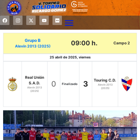
Grupo B
09:00 h.
Campo 2
Alevín 2013 (2025)
25 abril de 2025, viernes
Real Unión
Touring C.D.
0
3
S.A.D.
Finalizado
Alevín 2013
Alevín 2013
(2025)
(2025)