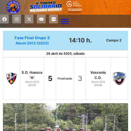
Fase Final Grupo 3
14:10 h.
Campo 2
Alevín 2013 (2025)
26 abril de 2025, sábado
S.D. Huesca
Vasconia
5
3
"A"
C.D.
Finalizado
Alevín 2013
Alevín 2013
(2025)
(2025)