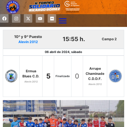
10º y 9º Puesto
15:55 h.
Campo 2
Alevín 2012
06 abril de 2024, sábado
Arrupe
Ermua
Chaminade
5
0
Blues C.D.
Finalizado
C.D.D.F.
Alevín 2012
Alevín 2012