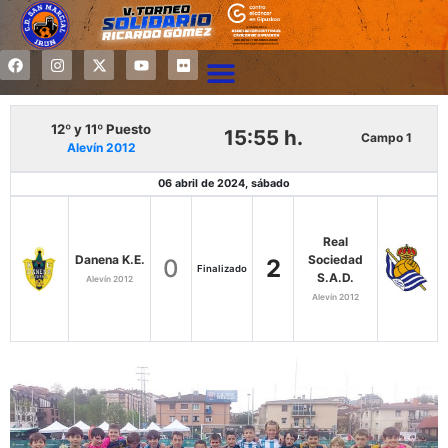
12º y 11º Puesto
15:55 h.
Campo 1
Alevín 2012
06 abril de 2024, sábado
Real
Danena K.E.
Sociedad
0
2
Finalizado
S.A.D.
Alevín 2012
Alevín 2012