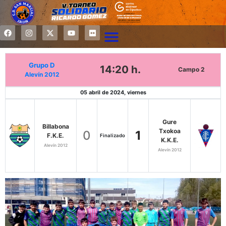
Grupo D
14:20 h.
Campo 2
Alevín 2012
05 abril de 2024, viernes
Gure
Billabona
Txokoa
0
1
F.K.E.
Finalizado
K.K.E.
Alevín 2012
Alevín 2012