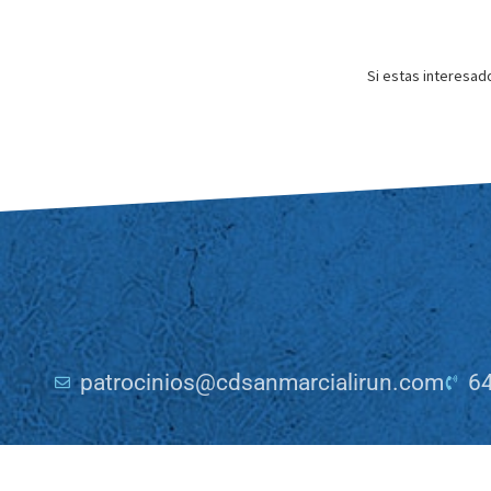
Si estas interesad
patrocinios@cdsanmarcialirun.com
64