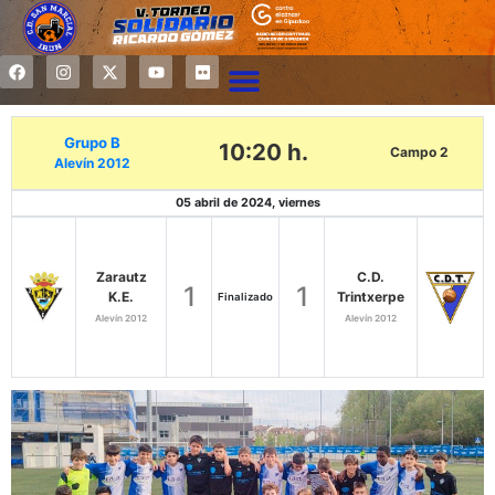
Grupo B
10:20 h.
Campo 2
Alevín 2012
05 abril de 2024, viernes
Zarautz
C.D.
1
1
K.E.
Trintxerpe
Finalizado
Alevín 2012
Alevín 2012