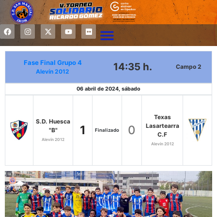
Fase Final Grupo 4
14:35 h.
Campo 2
Alevín 2012
06 abril de 2024, sábado
Texas
S.D. Huesca
Lasartearra
1
0
"B"
Finalizado
C.F
Alevín 2012
Alevín 2012