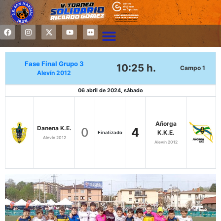
Fase Final Grupo 3
10:25 h.
Campo 1
Alevín 2012
06 abril de 2024, sábado
Añorga
Danena K.E.
0
4
K.K.E.
Finalizado
Alevín 2012
Alevín 2012