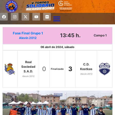
Fase Final Grupo 1
13:45 h.
Campo 1
Alevín 2012
06 abril de 2024, sábado
Real
C.D.
Sociedad
0
3
Kostkas
Finalizado
S.A.D.
Alevín 2012
Alevín 2012